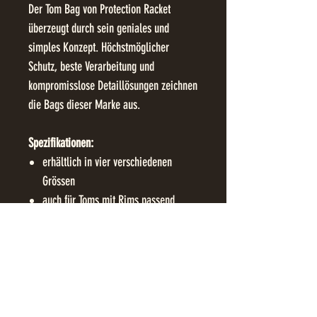
Der Tom Bag von Protection Racket
überzeugt durch sein geniales und
simples Konzept. Höchstmöglicher
Schutz, beste Verarbeitung und
kompromisslose Detaillösungen zeichnen
die Bags dieser Marke aus.
Spezifikationen:
erhältlich in vier verschiedenen
Grössen
auch für Toms mit Rims passend
langlebige, wasserdichte
Reissverschlüsse
gepolsterte Griffe für optimalen
Tragekomfort
effektiver Schutz vor Stössen und
Temperaturschwankungen durch