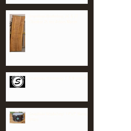
Snarebau-Workshop 26. & 27.
Oktober 25 mit Adom Moser
Snarebau-Workshop 7. & 8. Juni 25
Snarebau-Workshop: 14"x7" Wenge
Snare